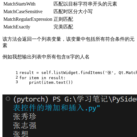
MatchStartsWith
匹配以目标字符串开头的元素
MatchCaseSensitive
匹配时区分大小写
MatchRegularExpression
正则匹配
MatchExactly
完美匹配
该方法会返回一个列表变量，该变量中包括所有符合条件的元
素
例如我想输出列表中所有包含
字的人名
张
1
result = self.listWidget.findItems(
'张'
, Qt.Matc
2
for
 item 
in
 result:
3
print
(item.text())