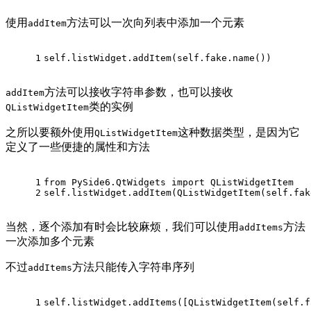
使用
方法可以一次向列表中添加一个元素
addItem
1
self.listWidget.addItem(self.fake.name())
方法可以接收字符串参数，也可以接收
addItem
类的实例
QListWidgetItem
之所以要额外使用
这种数据类型，是因为它
QListWidgetItem
定义了一些便捷的属性和方法
1
from
 PySide6.QtWidgets 
import
 QListWidgetItem
2
self.listWidget.addItem(QListWidgetItem(self.fak
当然，逐个添加有时会比较麻烦，我们可以使用
方法
addItems
一次添加多个元素
不过
方法只能传入字符串序列
addItems
1
self.listWidget.addItems([QListWidgetItem(self.f