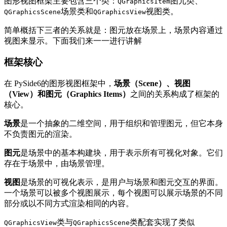
图形视图框架主要包含三个类：
图元类、
QGraphicsItem
场景类和
视图类。
QGraphicsScene
QGraphicsView
简单概括下三者的关系就是：图元放在场景上，场景内容通过
视图来显示。下面我们来一一进行讲解
框架核心
在 PySide6的图形视图框架中，
场景（Scene）、视图
（View）和图元（Graphics Items）
之间的关系构成了框架的
核心。
场景
是一个抽象的二维空间，用于组织和管理图元，但它本身
不负责图元的渲染。
图元
是场景中的基本构建块，用于表示所有可视化对象。它们
存在于场景中，由场景管理。
视图
是场景的可视化表示，是用户与场景和图元交互的界面。
一个场景可以被多个视图展示，每个视图可以展示场景的不同
部分或以不同方式渲染相同的内容。
类与
类配套实现了类似
QGraphicsView
QGraphicsScene