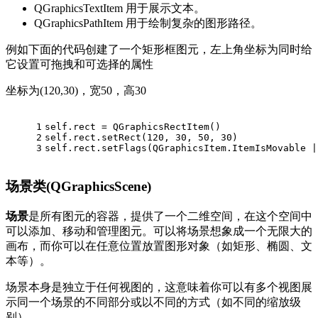
QGraphicsTextItem 用于展示文本。
QGraphicsPathItem 用于绘制复杂的图形路径。
例如下面的代码创建了一个矩形框图元，左上角坐标为同时给
它设置可拖拽和可选择的属性
坐标为(120,30)，宽50，高30
1
self.rect = QGraphicsRectItem()
2
self.rect.setRect(
120
, 
30
, 
50
, 
30
)
3
self.rect.setFlags(QGraphicsItem.ItemIsMovable |
场景类(QGraphicsScene)
场景
是所有图元的容器，提供了一个二维空间，在这个空间中
可以添加、移动和管理图元。可以将场景想象成一个无限大的
画布，而你可以在任意位置放置图形对象（如矩形、椭圆、文
本等）。
场景本身是独立于任何视图的，这意味着你可以有多个视图展
示同一个场景的不同部分或以不同的方式（如不同的缩放级
别）