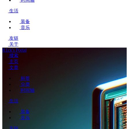
时间轴
生活
装备
音乐
友链
关于
R1ck's Portal
搜索
主页
文章
标签
分类
时间轴
生活
装备
音乐
友链