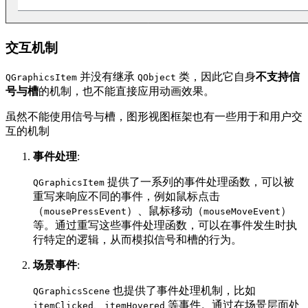
交互机制
并没有继承
类，因此它自身
不支持信
QGraphicsItem
QObject
号与槽
的机制，也不能直接应用动画效果。
虽然不能使用信号与槽，图形视图框架也有一些用于和用户交
互的机制
事件处理
:
提供了一系列的事件处理函数，可以被
QGraphicsItem
重写来响应不同的事件，例如鼠标点击
（
）、鼠标移动（
）
mousePressEvent
mouseMoveEvent
等。通过重写这些事件处理函数，可以在事件发生时执
行特定的逻辑，从而模拟信号和槽的行为。
场景事件
:
也提供了事件处理机制，比如
QGraphicsScene
、
等事件。通过在场景层面处
itemClicked
itemHovered