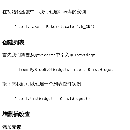
在初始化函数中，我们创建faker库的实例
1
self.fake = Faker(locale=
'zh_CN'
)
创建列表
首先我们需要从
中引入
QtWidgets
QListWidegt
1
from
 PySide6.QtWidgets 
import
 QListWidget
接下来我们可以创建一个列表控件实例
1
self.listWidget = QListWidget()
增删插改查
添加元素