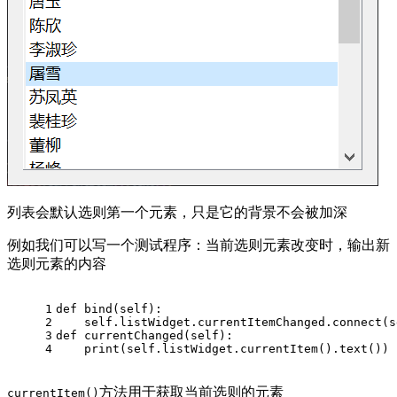
列表会默认选则第一个元素，只是它的背景不会被加深
例如我们可以写一个测试程序：当前选则元素改变时，输出新
选则元素的内容
1
def
bind
(
self
):
2
    self.listWidget.currentItemChanged.connect(s
3
def
currentChanged
(
self
):
4
print
(self.listWidget.currentItem().text())
方法用于获取当前选则的元素
currentItem()