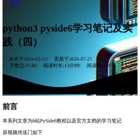
关于
python3 pyside6学习笔记及实
践（四）
发表于
2024-02-12
|
更新于
2026-07-21
|
字数总计:
4k
|
阅读时长:
13分钟
|
阅读量:
214
前言
本系列文章为b站PySide6教程以及官方文档的学习笔记
原视频传送门如下