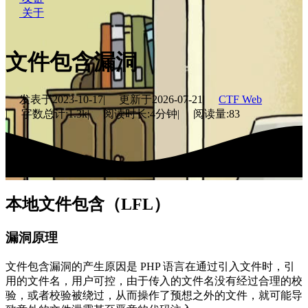
关于
文件包含漏洞
发表于
2023-10-17
|
更新于
2026-07-21
|
CTF Web
|
字数总计:
1.3k
|
阅读时长:
4分钟
|
阅读量:
83
本地文件包含（LFL）
漏洞原理
文件包含漏洞的产生原因是 PHP 语言在通过引入文件时，引
用的文件名，用户可控，由于传入的文件名没有经过合理的校
验，或者校验被绕过，从而操作了预想之外的文件，就可能导