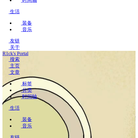
时间轴
生活
装备
音乐
友链
关于
R1ck's Portal
搜索
主页
文章
标签
分类
时间轴
生活
装备
音乐
友链