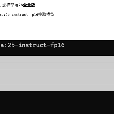
爆，选择部署
2b全量版
拉取模型
ma:2b-instruct-fp16