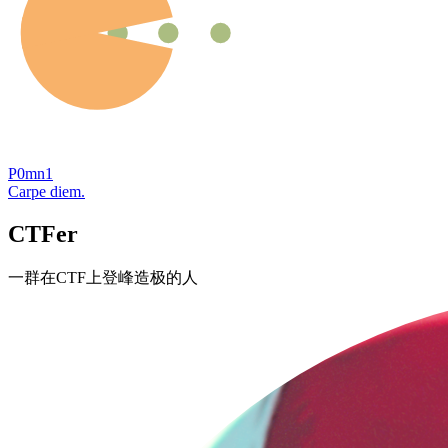
P0mn1
Carpe diem.
CTFer
一群在CTF上登峰造极的人