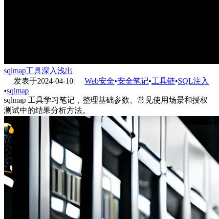
sqlmap工具深入浅出
发表于
2024-04-10
|
Web安全
•
安全笔记
•
工具链
•
SQL注入
•
sqlmap
sqlmap 工具学习笔记，整理基础参数、常见使用场景和授权
测试中的结果分析方法。