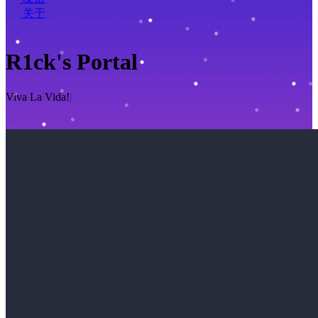
关于
R1ck's Portal
Viva
|