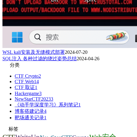
WSL kali安装及无缝模式部署
2024-07-20
SQL注入 各种过滤的绕过姿势总结
2024-04-26
分类
CTF Crypto
2
CTF Web
14
CTF 取证
1
Hackergame
3
NewStarCTF2023
3
《动手学深度学习》系列笔记
1
博客搭建记录
4
靶场通关记录
1
标签
CTF
Web安全