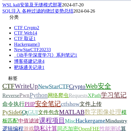
WSL kali安装及无缝模式部署
2024-07-20
SQL注入 各种过滤的绕过姿势总结
2024-04-26
分类
CTF Crypto
2
CTF Web
14
CTF 取证
1
Hackergame
3
NewStarCTF2023
3
《动手学深度学习》系列笔记
1
博客搭建记录
4
靶场通关记录
1
标签
CTF
Web安全
WriteUp
Crypto
NewStarCTF
学习笔记
Python
Pwn
Reverse
网络爬虫
Requests
XPath
安全笔记
PHP
命令执行
ctfshow
文件上传
MATLAB
数字图像处理
PySide6
Qt
GUI
文件包含
模
课程项目
Hackergame
板匹配
中值滤波
Misc
Mindustry
隐私计算
逻辑编程
游戏
同态加密
OpenFHE
性能测试
算