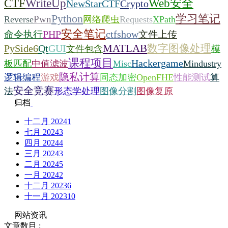
CTF
Web安全
WriteUp
Crypto
NewStarCTF
学习笔记
Python
Pwn
Reverse
网络爬虫
Requests
XPath
安全笔记
PHP
命令执行
ctfshow
文件上传
MATLAB
数字图像处理
PySide6
Qt
GUI
文件包含
模
课程项目
Hackergame
板匹配
中值滤波
Misc
Mindustry
隐私计算
逻辑编程
游戏
同态加密
OpenFHE
性能测试
算
安全竞赛
法
形态学处理
图像分割
图像复原
归档
十二月 2024
1
七月 2024
3
四月 2024
4
三月 2024
3
二月 2024
5
一月 2024
2
十二月 2023
6
十一月 2023
10
网站资讯
文章数目 :