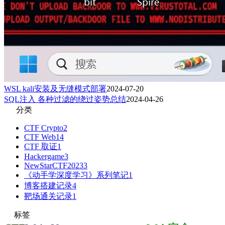
WSL kali安装及无缝模式部署
2024-07-20
SQL注入 各种过滤的绕过姿势总结
2024-04-26
分类
CTF Crypto
2
CTF Web
14
CTF 取证
1
Hackergame
3
NewStarCTF2023
3
《动手学深度学习》系列笔记
1
博客搭建记录
4
靶场通关记录
1
标签