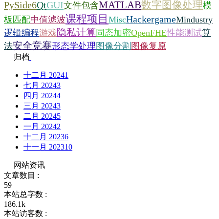
MATLAB
数字图像处理
PySide6
Qt
GUI
文件包含
模
课程项目
Hackergame
板匹配
中值滤波
Misc
Mindustry
隐私计算
逻辑编程
游戏
同态加密
OpenFHE
性能测试
算
安全竞赛
法
形态学处理
图像分割
图像复原
归档
十二月 2024
1
七月 2024
3
四月 2024
4
三月 2024
3
二月 2024
5
一月 2024
2
十二月 2023
6
十一月 2023
10
网站资讯
文章数目 :
59
本站总字数 :
186.1k
本站访客数 :